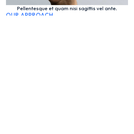
Pellentesque et quam nisi sagittis vel ante.
OUR APPROACH
Ipsum dolor adipiscing non
porttitor nunc
Curabitur pharetra commodo enim, id cursus
neque dapibus sed. Curabitur pellentesque
faucibus purus, non finibus turpis pretium non.
Donec tempor lectus sed tincidunt sodales. Proin
lobortis, nibh eget tincidunt placerat, elit sem
luctus est, sed cursus enim mauris vel odio.
Ipsum
amet – lorem ipsum dolor sit amet, consectetur
adipiscing elit magna, molestie iaculis adipiscing
non porttitor nunc.
Suspendisse eget elit mauris